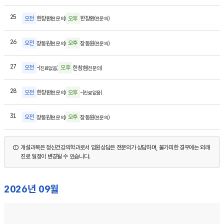
화요일
25
오전
오후
한창환
한창환
(전문의)
(전문의)
수요일
26
오전
오후
장동원
장동원
(전문의)
(전문의)
목요일
27
오전
오후
-
한창환
(진료없음)
(전문의)
금요일
28
오전
오후
한창환
-
(전문의)
(진료없음)
월요일
31
오전
오후
장동원
장동원
(전문의)
(전문의)
개설과목은 정신건강의학과로서 입원상담은 전문의가 상담하며, 불가피한 경우에는 외래
진료 일정이 변경될 수 있습니다.
2026년 09월