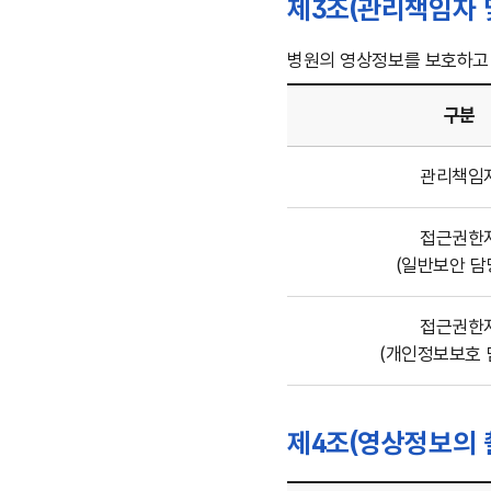
제3조(관리책임자 
촬영범위)-
구분,
내용의
병원의 영상정보를 보호하고
내용이
보여집니다.
구분
제3조
관리책임
(관리책임자
및
접근권한
접근권한자)-
(일반보안 담
구분,
직위,
구분,
접근권한
직위,
(개인정보보호 
담당부서
안내
제4조(영상정보의 