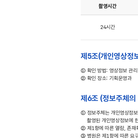
촬영시간
제4조
(영상정보의
24시간
촬영시간,
보관기간,
보관장소
제5조(개인영상정보
및
처리방법)-
①
확인 방법: 영상정보 관
촬영시간,
②
확인 장소: 기획운영과
보관기관,
보관장소,
처리방법
제6조 (정보주체의
안내
①
정보주체는 개인영상정보에
촬영된 개인영상정보에 
②
제1항에 따른 열람, 존재
③
병원은 제1항에 따른 요