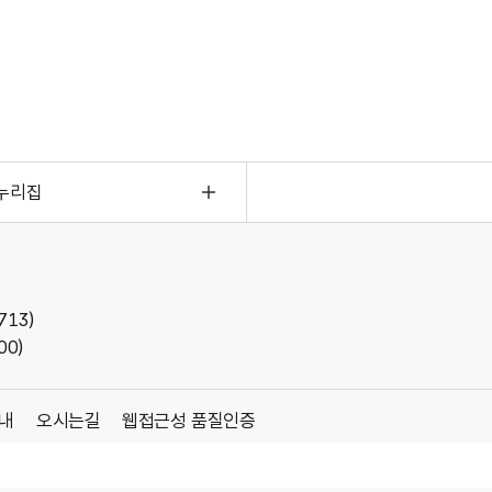
누리집
13)
00)
내
오시는길
웹접근성 품질인증