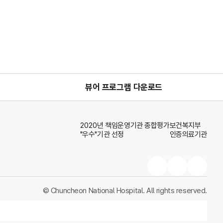
한글뷰어프로그램
pdf뷰어프로
ppt뷰
뷰어 프로그램 다운로드
2020년 책임운영기관 종합평가
보건복지부
"우수"기관 선정
인증의료기관
국립춘천병원
국립춘천병원
국립춘천병
페이스북
블로그
인스타그램
© Chuncheon National Hospital. All rights reserved.